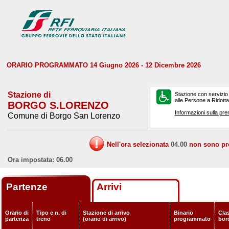
ORARIO PROGRAMMATO 14 Giugno 2026 - 12 Dicembre 2026
Stazione di
Stazione con servizio
alle Persone a Ridotta 
BORGO S.LORENZO
Informazioni sulla pre
Comune di Borgo San Lorenzo
Nell'ora selezionata
04.00
non sono prev
Ora impostata: 06.00
Partenze
Arrivi
Orario di
Tipo e n. di
Stazione di arrivo
Binario
Clas
partenza
treno
(orario di arrivo)
programmato
bor