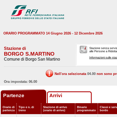
ORARIO PROGRAMMATO 14 Giugno 2026 - 12 Dicembre 2026
Stazione di
Stazione senza serviz
alle Persone a Ridotta 
BORGO S.MARTINO
Informazioni sulle staz
Comune di Borgo San Martino
Nell'ora selezionata
04.00
non sono prev
Ora impostata: 06.00
Partenze
Arrivi
Orario di
Tipo e n. di
Stazione di arrivo
Binario
Classi e serv
partenza
treno
(orario di arrivo)
programmato
bordo