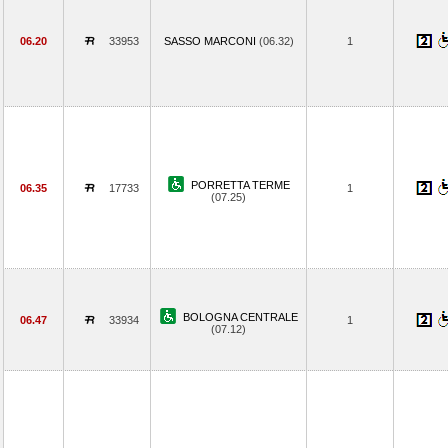
06.20
33953
SASSO MARCONI
(06.32)
1
PORRETTA TERME
06.35
17733
1
(07.25)
BOLOGNA CENTRALE
06.47
33934
1
(07.12)