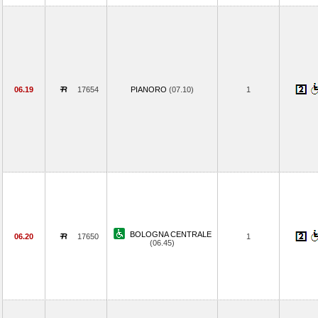
06.19
17654
PIANORO
(07.10)
1
BOLOGNA CENTRALE
06.20
17650
1
(06.45)