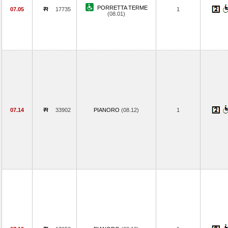
PORRETTA TERME
07.05
17735
1
(08.01)
07.14
33902
PIANORO
(08.12)
1