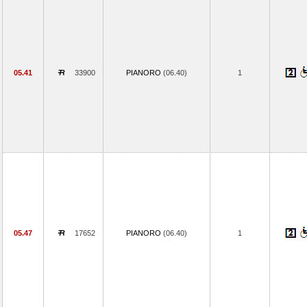
05.41
33900
PIANORO
(06.40)
1
05.47
17652
PIANORO
(06.40)
1