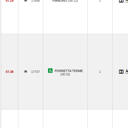
07.19
17658
PIANORO
(08.12)
1
PORRETTA TERME
07.38
17737
1
(08.32)