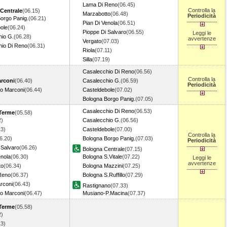
Lama Di Reno
(06.45)
Controlla la
Centrale
(06.15)
Marzabotto
(06.48)
Periodicità
orgo Panig.
(06.21)
Pian Di Venola
(06.51)
ole
(06.24)
Pioppe Di Salvaro
(06.55)
Leggi le
hio G.
(06.28)
avvertenze
Vergato
(07.03)
hio Di Reno
(06.31)
Riola
(07.11)
Silla
(07.19)
Casalecchio Di Reno
(06.56)
Controlla la
rconi
(06.40)
Casalecchio G.
(06.59)
Periodicità
o Marconi
(06.44)
Casteldebole
(07.02)
Bologna Borgo Panig.
(07.05)
Casalecchio Di Reno
(06.53)
 Terme
(05.58)
2)
Casalecchio G.
(06.56)
13)
Casteldebole
(07.00)
Controlla la
6.20)
Bologna Borgo Panig.
(07.03)
Periodicità
 Salvaro
(06.26)
Bologna Centrale
(07.15)
enola
(06.30)
Bologna S.Vitale
(07.22)
Leggi le
avvertenze
to
(06.34)
Bologna Mazzini
(07.25)
Reno
(06.37)
Bologna S.Ruffillo
(07.29)
rconi
(06.43)
Rastignano
(07.33)
o Marconi
(06.47)
Musiano-P.Macina
(07.37)
 Terme
(05.58)
2)
13)