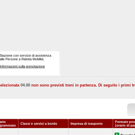
Stazione con servizio di assistenza
alle Persone a Ridotta Mobilità.
Informazioni sulla prenotazione
selezionata
04.00
non sono previsti treni in partenza. Di seguito i primi tr
ario
Fermate pre
Classi e servizi a bordo
Impresa di trasporto
ogrammato
(orario di pa