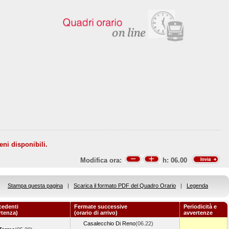
eni disponibili.
Modifica ora:
h:
06.00
Stampa questa pagina
|
Scarica il formato PDF del Quadro Orario
|
Legenda
cedenti
Fermate successive
Periodicità e
rtenza)
(orario di arrivo)
avvertenze
Casalecchio Di Reno
(06.22)