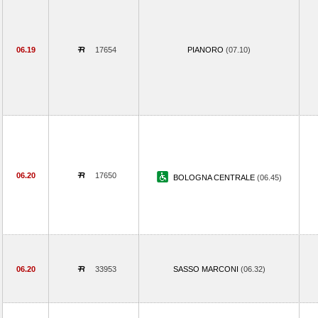
06.19
17654
PIANORO
(07.10)
06.20
17650
BOLOGNA CENTRALE
(06.45)
06.20
33953
SASSO MARCONI
(06.32)