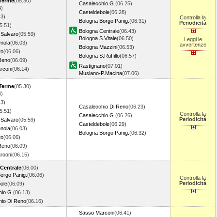
 Terme
(05.30)
Casalecchio G.
(06.25)
4)
Casteldebole
(06.28)
43)
Controlla la
Bologna Borgo Panig.
(06.31)
Periodicità
5.51)
Bologna Centrale
(06.43)
 Salvaro
(05.59)
Bologna S.Vitale
(06.50)
Leggi le
enola
(06.03)
avvertenze
Bologna Mazzini
(06.53)
to
(06.06)
Bologna S.Ruffillo
(06.57)
Reno
(06.09)
Rastignano
(07.01)
rconi
(06.14)
Musiano-P.Macina
(07.06)
 Terme
(05.30)
4)
43)
Casalecchio Di Reno
(06.23)
5.51)
Controlla la
Casalecchio G.
(06.26)
Periodicità
 Salvaro
(05.59)
Casteldebole
(06.29)
enola
(06.03)
Bologna Borgo Panig.
(06.32)
to
(06.06)
Reno
(06.09)
rconi
(06.15)
Centrale
(06.00)
orgo Panig.
(06.06)
Controlla la
Periodicità
ole
(06.09)
hio G.
(06.13)
hio Di Reno
(06.16)
Sasso Marconi
(06.41)