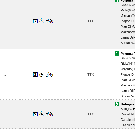
Porretta
Silla
(05.3
Riola
(05.
Vergato
(0
1
TTX
Pioppe Di
Pian Di V
Marzabot
Lama Di 
Sasso Ma
Porretta
Silla
(05.3
Riola
(05.
Vergato
(0
1
TTX
Pioppe Di
Pian Di V
Marzabot
Lama Di 
Sasso Ma
Bologna 
Bologna B
1
TTX
Casteldeb
Casalecc
Casalecc