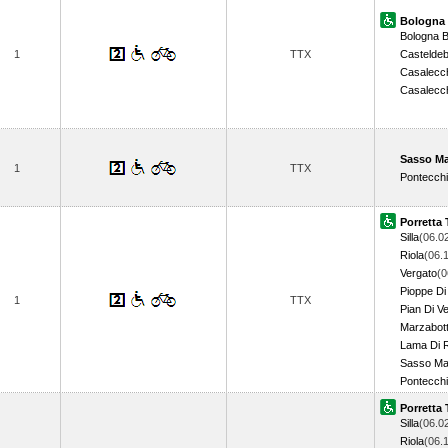
Bologna 
Bologna B
1
TTX
Casteldeb
Casalecc
Casalecc
Sasso Ma
1
TTX
Pontecchi
Porretta
Silla
(06.0
Riola
(06.
Vergato
(0
Pioppe Di
1
TTX
Pian Di V
Marzabot
Lama Di 
Sasso Ma
Pontecchi
Porretta
Silla
(06.0
Riola
(06.