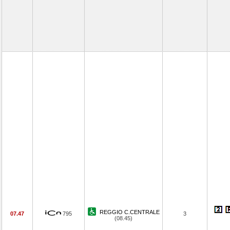
REGGIO C.CENTRALE
07.47
795
3
(08.45)