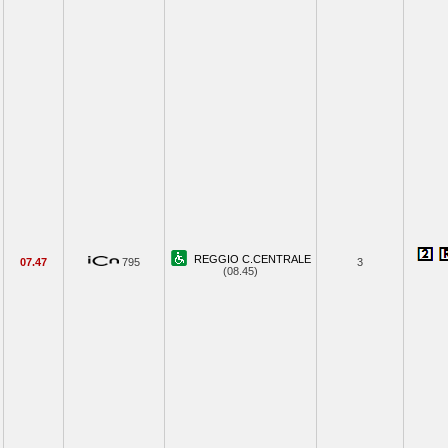
REGGIO C.CENTRALE
07.47
795
3
(08.45)