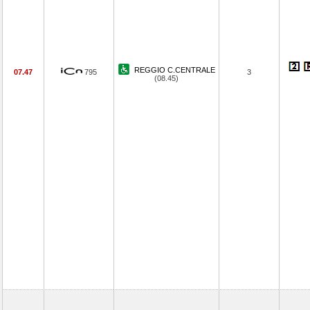
REGGIO C.CENTRALE
07.47
795
3
(08.45)