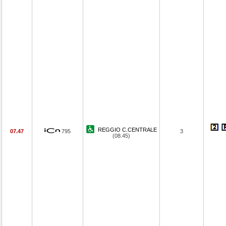
REGGIO C.CENTRALE
07.47
795
3
(08.45)