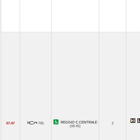
REGGIO C.CENTRALE
07.47
795
3
(08.45)