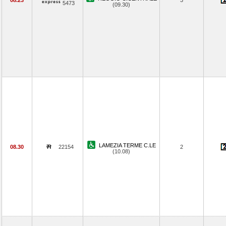
08.23
3
5473
(09.30)
LAMEZIA TERME C.LE
08.30
22154
2
(10.08)