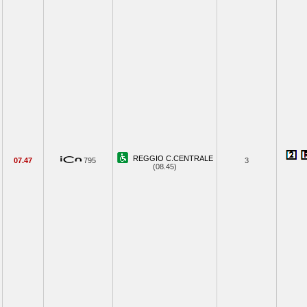
REGGIO C.CENTRALE
07.47
795
3
(08.45)