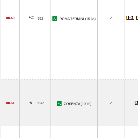
08.40
2
552
ROMA TERMINI
(15.34)
08.51
5542
2
COSENZA
(10.40)