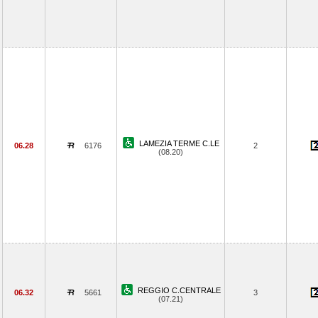
LAMEZIA TERME C.LE
06.28
6176
2
(08.20)
REGGIO C.CENTRALE
06.32
5661
3
(07.21)