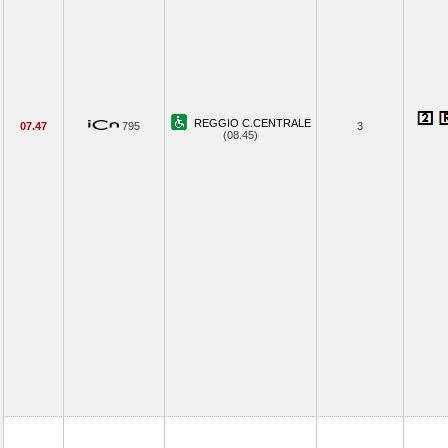
REGGIO C.CENTRALE
07.47
795
3
(08.45)