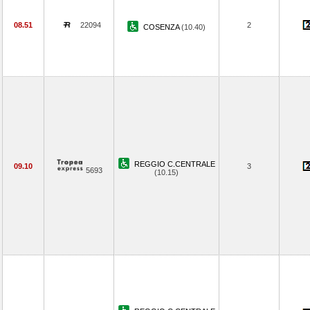
08.51
22094
2
COSENZA
(10.40)
REGGIO C.CENTRALE
09.10
3
5693
(10.15)