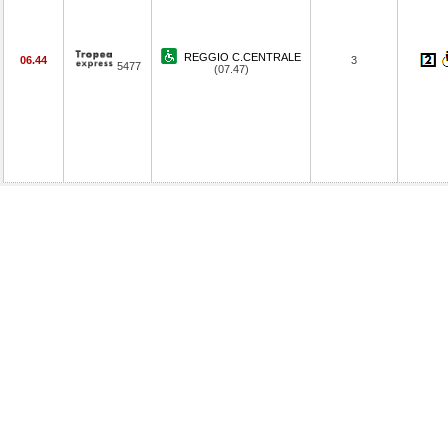
REGGIO C.CENTRALE
06.44
3
5477
(07.47)