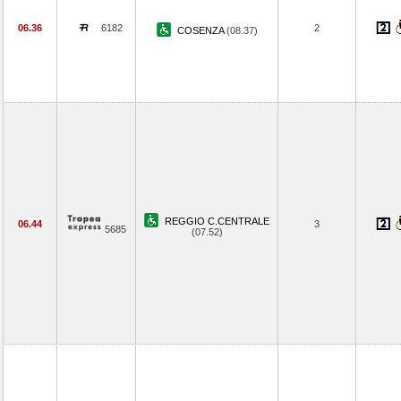
06.36
6182
2
COSENZA
(08.37)
REGGIO C.CENTRALE
06.44
3
5685
(07.52)