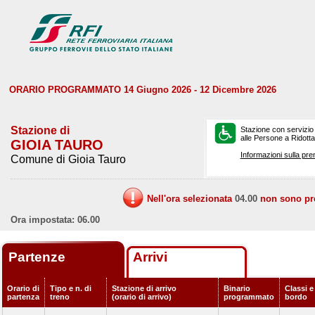
ORARIO PROGRAMMATO 14 Giugno 2026 - 12 Dicembre 2026
Stazione di
Stazione con servizio
alle Persone a Ridotta 
GIOIA TAURO
Informazioni sulla pre
Comune di Gioia Tauro
Nell'ora selezionata
04.00
non sono prev
Ora impostata: 06.00
Partenze
Arrivi
Orario di
Tipo e n. di
Stazione di arrivo
Binario
Classi e
partenza
treno
(orario di arrivo)
programmato
bordo