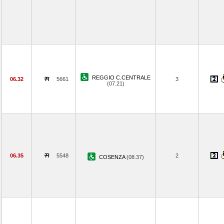
REGGIO C.CENTRALE
06.32
5661
3
(07.21)
06.35
5548
2
COSENZA
(08.37)