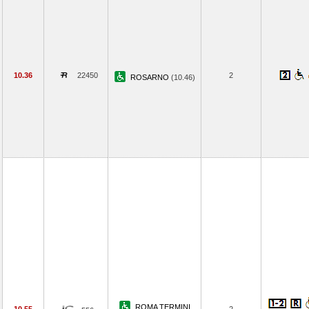
10.36
22450
2
ROSARNO
(10.46)
ROMA TERMINI