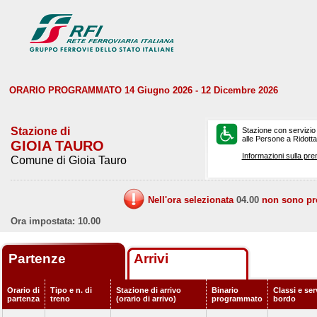
ORARIO PROGRAMMATO 14 Giugno 2026 - 12 Dicembre 2026
Stazione di
Stazione con servizio
alle Persone a Ridotta 
GIOIA TAURO
Informazioni sulla pre
Comune di Gioia Tauro
Nell'ora selezionata
04.00
non sono prev
Ora impostata: 10.00
Partenze
Arrivi
Orario di
Tipo e n. di
Stazione di arrivo
Binario
Classi e ser
partenza
treno
(orario di arrivo)
programmato
bordo