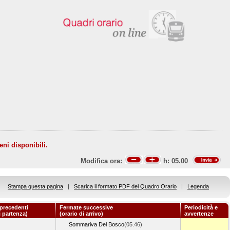
eni disponibili.
Modifica ora:
h:
05.00
Stampa questa pagina
|
Scarica il formato PDF del Quadro Orario
|
Legenda
precedenti
Fermate successive
Periodicità e
i partenza)
(orario di arrivo)
avvertenze
Sommariva Del Bosco
(05.46)