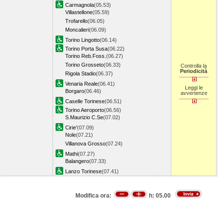
Carmagnola
(05.53)
Villastellone
(05.59)
Trofarello
(06.05)
Moncalieri
(06.09)
Torino Lingotto
(06.14)
Torino Porta Susa
(06.22)
Torino Reb.Foss.
(06.27)
Torino Grosseto
(06.33)
Controlla la
Periodicità
Rigola Stadio
(06.37)
Venaria Reale
(06.41)
Leggi le
Borgaro
(06.46)
avvertenze
Caselle Torinese
(06.51)
Torino Aeroporto
(06.56)
S.Maurizio C.Se
(07.02)
Cirie'
(07.09)
Nole
(07.21)
Villanova Grosso
(07.24)
Mathi
(07.27)
Balangero
(07.33)
Lanzo Torinese
(07.41)
Modifica ora:
h:
05.00