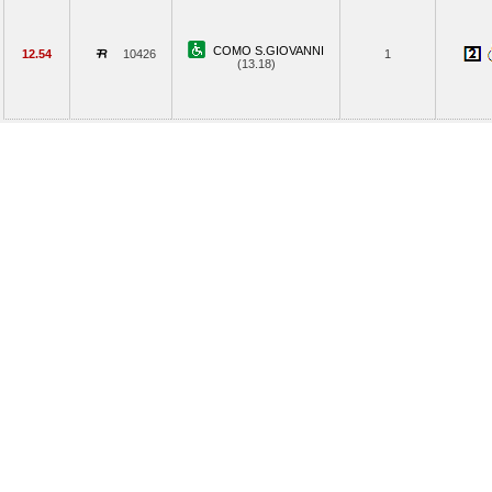
COMO S.GIOVANNI
12.54
10426
1
(13.18)