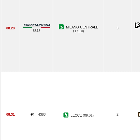
MILANO CENTRALE
08.29
3
8818
(17.10)
08.31
4383
2
LECCE
(09.01)