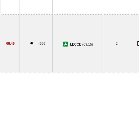
08.45
4385
2
LECCE
(09.15)