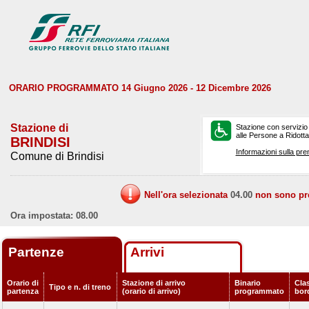
ORARIO PROGRAMMATO 14 Giugno 2026 - 12 Dicembre 2026
Stazione di
Stazione con servizio
alle Persone a Ridotta 
BRINDISI
Informazioni sulla pre
Comune di Brindisi
Nell'ora selezionata
04.00
non sono prev
Ora impostata: 08.00
Partenze
Arrivi
Orario di
Stazione di arrivo
Binario
Clas
Tipo e n. di treno
partenza
(orario di arrivo)
programmato
bor