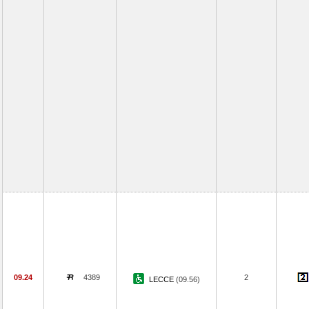
09.24
4389
2
LECCE
(09.56)