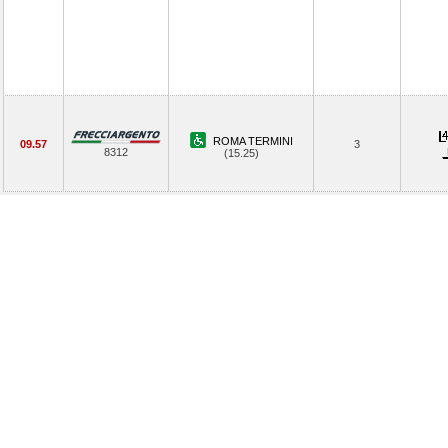
ROMA TERMINI
09.57
3
8312
(15.25)