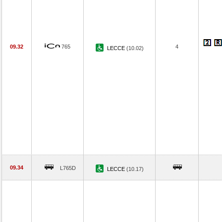
09.32
765
4
LECCE
(10.02)
09.34
L765D
LECCE
(10.17)