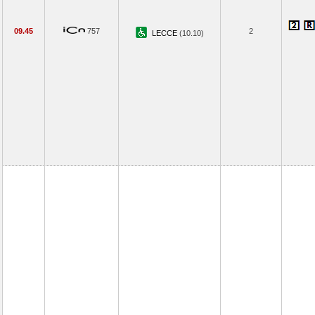
09.45
757
2
LECCE
(10.10)