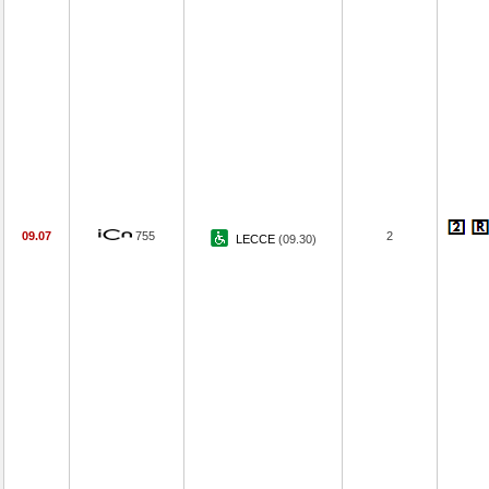
09.07
755
2
LECCE
(09.30)