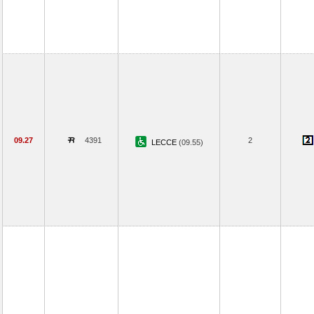
09.27
4391
2
LECCE
(09.55)