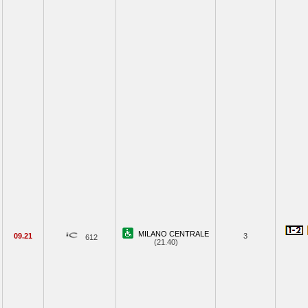
MILANO CENTRALE
09.21
3
612
(21.40)