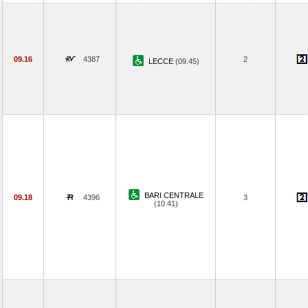
09.16
4387
2
LECCE
(09.45)
BARI CENTRALE
09.18
4396
3
(10.41)