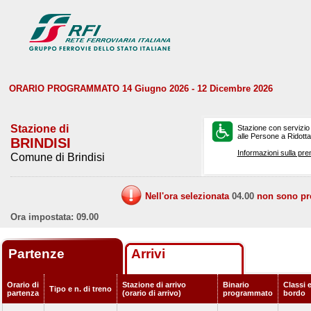
ORARIO PROGRAMMATO 14 Giugno 2026 - 12 Dicembre 2026
Stazione di
Stazione con servizio
alle Persone a Ridotta 
BRINDISI
Informazioni sulla pre
Comune di Brindisi
Nell'ora selezionata
04.00
non sono prev
Ora impostata: 09.00
Partenze
Arrivi
Orario di
Stazione di arrivo
Binario
Classi e
Tipo e n. di treno
partenza
(orario di arrivo)
programmato
bordo