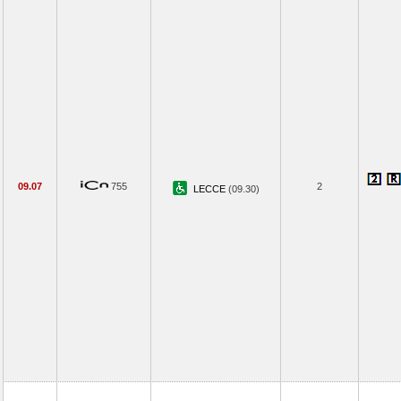
09.07
755
2
LECCE
(09.30)