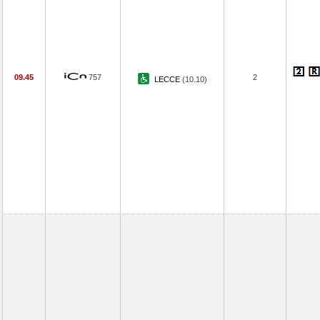
09.45
757
2
LECCE
(10.10)