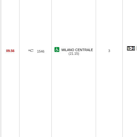
MILANO CENTRALE
09.56
3
1546
(21.15)