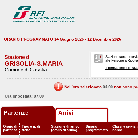
ORARIO PROGRAMMATO 14 Giugno 2026 - 12 Dicembre 2026
Stazione di
Stazione senza serviz
alle Persone a Ridotta 
GRISOLIA-S.MARIA
Informazioni sulle staz
Comune di Grisolia
Nell'ora selezionata
04.00
non sono prev
Ora impostata: 07.00
Partenze
Arrivi
Orario di
Tipo e n. di
Stazione di arrivo
Binario
Classi e servizi 
partenza
treno
(orario di arrivo)
programmato
bordo