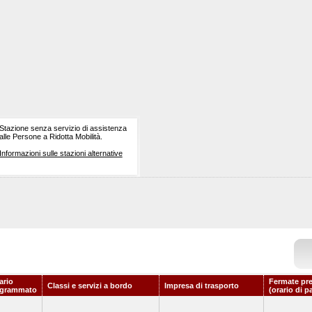
Stazione senza servizio di assistenza
alle Persone a Ridotta Mobilità.
Informazioni sulle stazioni alternative
ario
Fermate pr
Classi e servizi a bordo
Impresa di trasporto
ogrammato
(orario di p