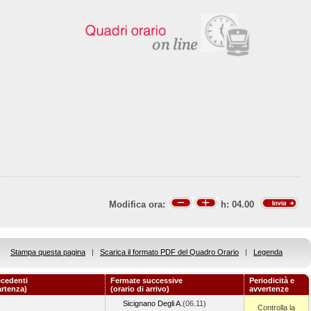
Modifica ora:
h:
04.00
Stampa questa pagina
|
Scarica il formato PDF del Quadro Orario
|
Legenda
ecedenti
Fermate successive
Periodicità e
artenza)
(orario di arrivo)
avvertenze
Sicignano Degli A.
(06.11)
Controlla la