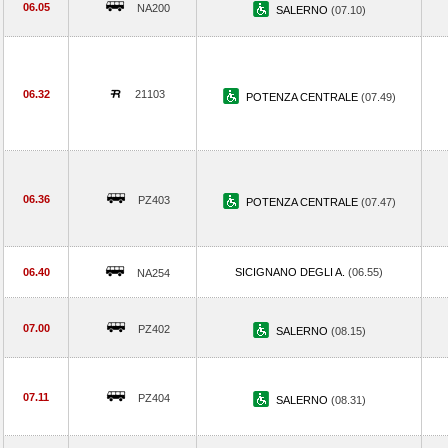
06.05
NA200
SALERNO
(07.10)
06.32
21103
POTENZA CENTRALE
(07.49)
06.36
PZ403
POTENZA CENTRALE
(07.47)
06.40
SICIGNANO DEGLI A.
(06.55)
NA254
07.00
PZ402
SALERNO
(08.15)
07.11
PZ404
SALERNO
(08.31)