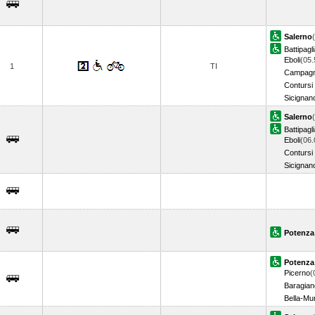
Salerno
Battipagl
Eboli
(05.
1
TI
Campagn
Contursi
Sicignano
Salerno
Battipagl
Eboli
(06.
Contursi
Sicignano
Potenza
Potenza
Picerno
(
Baragian
Bella-Mu