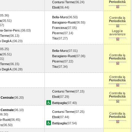
Periodicità
Contursi Terme
(06.24)
Eboli
(06.44)
(05.36)
Bella-Muro
(06.50)
Controlla la
ia
(05.51)
Periodicità
Baragiano-Ruoti
(06.55)
57)
Franciosa
(07.05)
a-Serre-Pers.
(06.03)
Leggi le
Picerno
(07.14)
avvertenze
 Terme
(06.13)
Tito
(07.27)
 Degli A.
(06.23)
(05.25)
Bella-Muro
(07.01)
ia
(05.51)
Controlla la
Baragiano-Ruoti
(07.06)
Periodicità
01)
Picerno
(07.22)
 Terme
(06.15)
Tito
(07.34)
 Degli A.
(06.28)
Controlla la
Periodicità
Contursi Terme
(07.15)
Controlla la
Periodicità
Eboli
(07.29)
 Centrale
(06.20)
Battipaglia
(07.40)
 Centrale
(06.10)
Contursi Terme
(07.25)
Controlla la
06.30)
Periodicità
Eboli
(07.44)
o-Ruoti
(06.45)
Battipaglia
(07.54)
ro
(06.50)