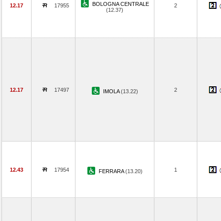
BOLOGNA CENTRALE
12.17
17955
2
(12.37)
12.17
17497
2
IMOLA
(13.22)
12.43
17954
1
FERRARA
(13.20)