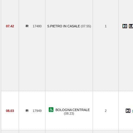
07.42
17480
S.PIETRO IN CASALE
(07.55)
1
BOLOGNA CENTRALE
08.03
17949
2
(08.23)