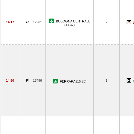
BOLOGNA CENTRALE
14.17
17961
2
(14.37)
14.50
17496
1
FERRARA
(15.25)