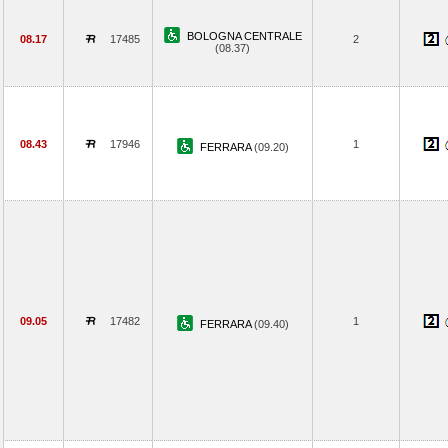
BOLOGNA CENTRALE
08.17
17485
2
(08.37)
08.43
17946
1
FERRARA
(09.20)
09.05
17482
1
FERRARA
(09.40)