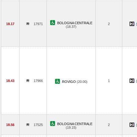
BOLOGNA CENTRALE
18.17
17971
2
(18.37)
18.43
17966
1
ROVIGO
(20.00)
BOLOGNA CENTRALE
18.56
17525
2
(19.15)