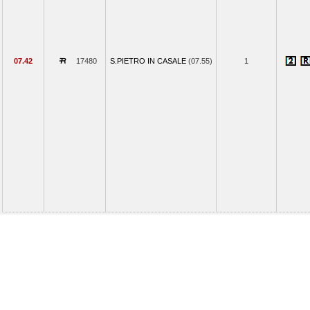
07.42
17480
S.PIETRO IN CASALE
(07.55)
1