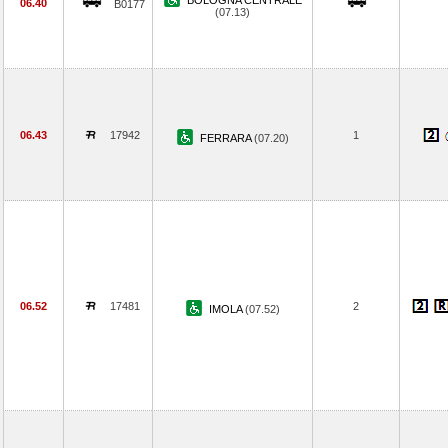
BOLOGNA CENTRALE
06.40
B0177
(07.13)
06.43
17942
1
FERRARA
(07.20)
06.52
17481
2
IMOLA
(07.52)