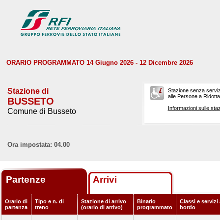
ORARIO PROGRAMMATO 14 Giugno 2026 - 12 Dicembre 2026
Stazione di
Stazione senza serviz
alle Persone a Ridotta 
BUSSETO
Informazioni sulle staz
Comune di Busseto
Ora impostata: 04.00
Partenze
Arrivi
Orario di
Tipo e n. di
Stazione di arrivo
Binario
Classi e servizi
partenza
treno
(orario di arrivo)
programmato
bordo