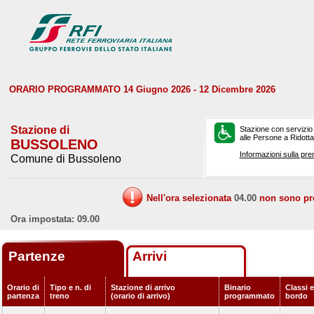
ORARIO PROGRAMMATO 14 Giugno 2026 - 12 Dicembre 2026
Stazione di
Stazione con servizio
alle Persone a Ridotta 
BUSSOLENO
Informazioni sulla pre
Comune di Bussoleno
Nell'ora selezionata
04.00
non sono prev
Ora impostata: 09.00
Partenze
Arrivi
Orario di
Tipo e n. di
Stazione di arrivo
Binario
Classi e
partenza
treno
(orario di arrivo)
programmato
bordo