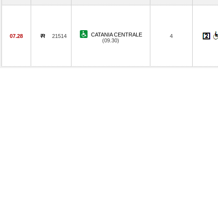
CATANIA CENTRALE
07.28
21514
4
(09.30)