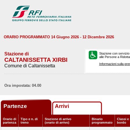
ORARIO PROGRAMMATO 14 Giugno 2026 - 12 Dicembre 2026
Stazione di
Stazione con servizio
alle Persone a Ridotta 
CALTANISSETTA XIRBI
Informazioni sulla pre
Comune di Caltanissetta
Ora impostata: 04.00
Partenze
Arrivi
Orario di
Tipo e n. di
Stazione di arrivo
Binario
Classi e 
partenza
treno
(orario di arrivo)
programmato
bordo