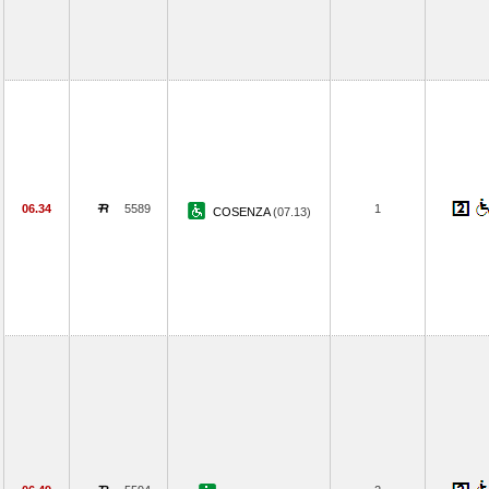
06.34
5589
1
COSENZA
(07.13)