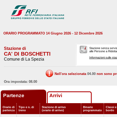
ORARIO PROGRAMMATO 14 Giugno 2026 - 12 Dicembre 2026
Stazione di
Stazione senza serviz
alle Persone a Ridotta 
CA' DI BOSCHETTI
Informazioni sulle staz
Comune di La Spezia
Nell'ora selezionata
04.00
non sono prev
Ora impostata: 08.00
Partenze
Arrivi
Orario di
Tipo e n. di
Stazione di arrivo
Binario
Classi e
partenza
treno
(orario di arrivo)
programmato
bordo