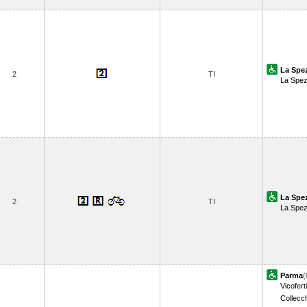
La Spez
2
TI
La Spezi
La Spez
2
TI
La Spezi
Parma
(
Vicoferti
Collecc