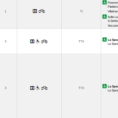
Pontrem
Filattier
1
TI
Villafr
Aulla Lu
S.Stefa
Vezzano
La Spez
3
TTX
La Spezi
La Spez
3
TTX
La Spezi