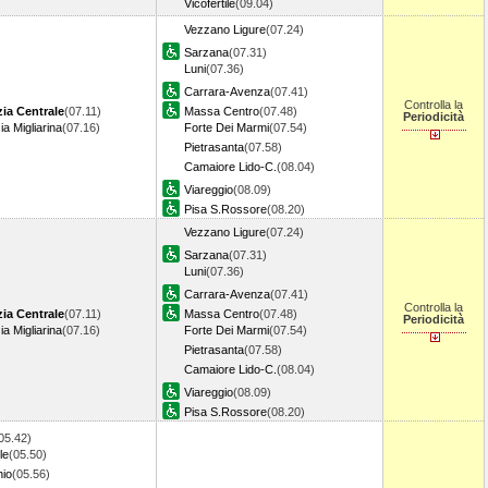
Vicofertile
(09.04)
Vezzano Ligure
(07.24)
Sarzana
(07.31)
Luni
(07.36)
Carrara-Avenza
(07.41)
Controlla la
ia Centrale
(07.11)
Massa Centro
(07.48)
Periodicità
a Migliarina
(07.16)
Forte Dei Marmi
(07.54)
Pietrasanta
(07.58)
Camaiore Lido-C.
(08.04)
Viareggio
(08.09)
Pisa S.Rossore
(08.20)
Vezzano Ligure
(07.24)
Sarzana
(07.31)
Luni
(07.36)
Carrara-Avenza
(07.41)
Controlla la
ia Centrale
(07.11)
Massa Centro
(07.48)
Periodicità
a Migliarina
(07.16)
Forte Dei Marmi
(07.54)
Pietrasanta
(07.58)
Camaiore Lido-C.
(08.04)
Viareggio
(08.09)
Pisa S.Rossore
(08.20)
05.42)
le
(05.50)
hio
(05.56)