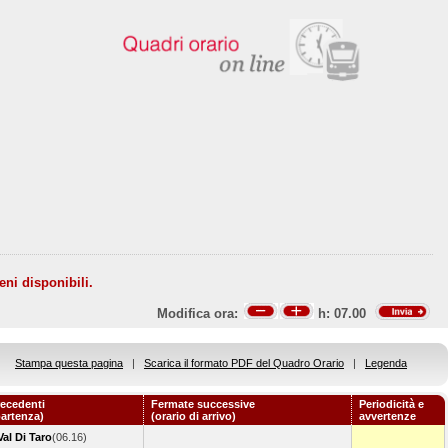
eni disponibili.
Modifica ora:
h:
07.00
Stampa questa pagina
|
Scarica il formato PDF del Quadro Orario
|
Legenda
ecedenti
Fermate successive
Periodicità e
partenza)
(orario di arrivo)
avvertenze
al Di Taro
(06.16)