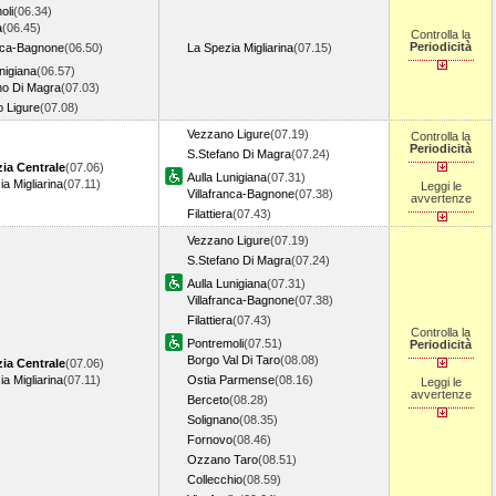
oli
(06.34)
a
(06.45)
Controlla la
Periodicità
anca-Bagnone
(06.50)
La Spezia Migliarina
(07.15)
nigiana
(06.57)
no Di Magra
(07.03)
 Ligure
(07.08)
Vezzano Ligure
(07.19)
Controlla la
Periodicità
S.Stefano Di Magra
(07.24)
ia Centrale
(07.06)
Aulla Lunigiana
(07.31)
a Migliarina
(07.11)
Leggi le
Villafranca-Bagnone
(07.38)
avvertenze
Filattiera
(07.43)
Vezzano Ligure
(07.19)
S.Stefano Di Magra
(07.24)
Aulla Lunigiana
(07.31)
Villafranca-Bagnone
(07.38)
Filattiera
(07.43)
Controlla la
Pontremoli
(07.51)
Periodicità
Borgo Val Di Taro
(08.08)
ia Centrale
(07.06)
a Migliarina
(07.11)
Ostia Parmense
(08.16)
Leggi le
avvertenze
Berceto
(08.28)
Solignano
(08.35)
Fornovo
(08.46)
Ozzano Taro
(08.51)
Collecchio
(08.59)