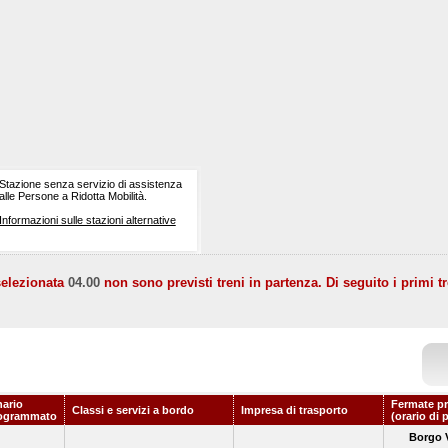
Stazione senza servizio di assistenza
alle Persone a Ridotta Mobilità.
Informazioni sulle stazioni alternative
selezionata
04.00
non sono previsti treni in partenza. Di seguito i primi tr
nario
Fermate pr
Classi e servizi a bordo
Impresa di trasporto
ogrammato
(orario di 
Borgo V