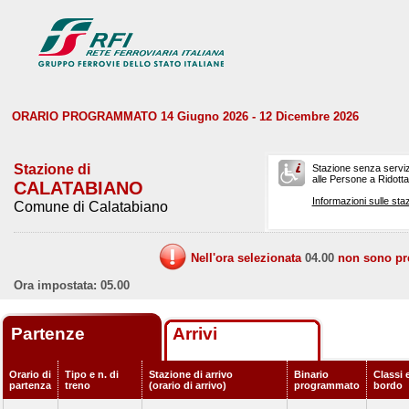
ORARIO PROGRAMMATO 14 Giugno 2026 - 12 Dicembre 2026
Stazione di
Stazione senza serviz
alle Persone a Ridotta 
CALATABIANO
Informazioni sulle staz
Comune di Calatabiano
Nell'ora selezionata
04.00
non sono prev
Ora impostata: 05.00
Partenze
Arrivi
Orario di
Tipo e n. di
Stazione di arrivo
Binario
Classi e
partenza
treno
(orario di arrivo)
programmato
bordo