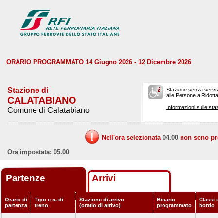
ORARIO PROGRAMMATO 14 Giugno 2026 - 12 Dicembre 2026
Stazione di
Stazione senza serviz
alle Persone a Ridotta 
CALATABIANO
Informazioni sulle staz
Comune di Calatabiano
Nell'ora selezionata
04.00
non sono prev
Ora impostata: 05.00
Partenze
Arrivi
Orario di
Tipo e n. di
Stazione di arrivo
Binario
Classi e
partenza
treno
(orario di arrivo)
programmato
bordo