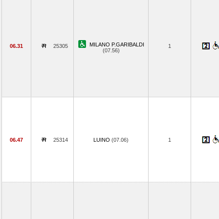
MILANO P.GARIBALDI
06.31
25305
1
(07.56)
06.47
25314
LUINO
(07.06)
1