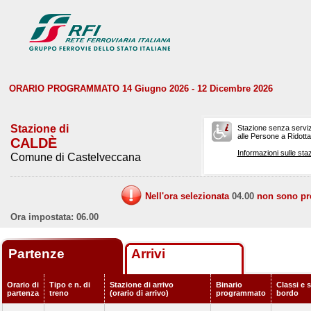
ORARIO PROGRAMMATO 14 Giugno 2026 - 12 Dicembre 2026
Stazione di
Stazione senza serviz
alle Persone a Ridotta 
CALDÈ
Informazioni sulle staz
Comune di Castelveccana
Nell'ora selezionata
04.00
non sono prev
Ora impostata: 06.00
Partenze
Arrivi
Orario di
Tipo e n. di
Stazione di arrivo
Binario
Classi e s
partenza
treno
(orario di arrivo)
programmato
bordo