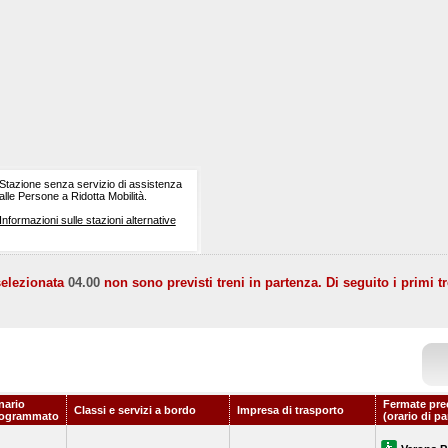
Stazione senza servizio di assistenza
alle Persone a Ridotta Mobilità.
Informazioni sulle stazioni alternative
selezionata
04.00
non sono previsti treni in partenza. Di seguito i primi tr
nario
Fermate pre
Classi e servizi a bordo
Impresa di trasporto
rogrammato
(orario di p