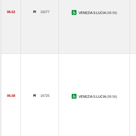
06.52
16277
VENEZIA S.LUCIA
(08.56)
06.58
16725
VENEZIA S.LUCIA
(08.56)