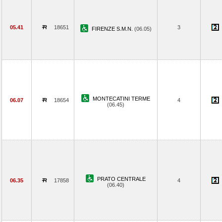
05.41
18651
3
FIRENZE S.M.N.
(06.05)
MONTECATINI TERME
06.07
18654
4
(06.45)
PRATO CENTRALE
06.35
17858
4
(06.40)