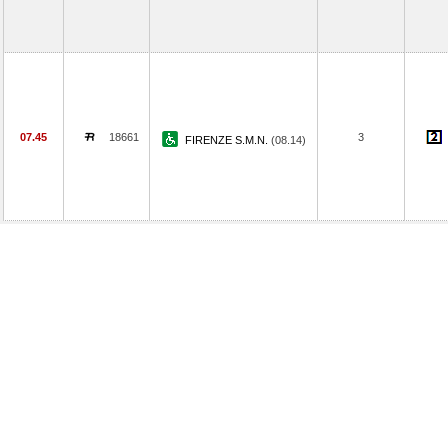
07.45
18661
3
FIRENZE S.M.N.
(08.14)