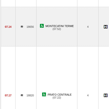
MONTECATINI TERME
07.14
18656
4
(07.52)
PRATO CENTRALE
07.17
18820
4
(07.22)