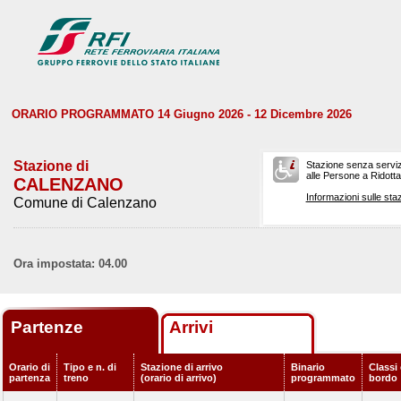
ORARIO PROGRAMMATO 14 Giugno 2026 - 12 Dicembre 2026
Stazione di
Stazione senza serviz
alle Persone a Ridotta 
CALENZANO
Informazioni sulle staz
Comune di Calenzano
Ora impostata: 04.00
Partenze
Arrivi
Orario di
Tipo e n. di
Stazione di arrivo
Binario
Classi 
partenza
treno
(orario di arrivo)
programmato
bordo