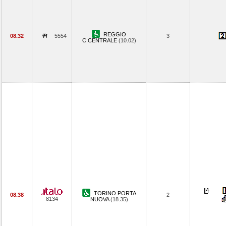
REGGIO
08.32
5554
3
C.CENTRALE
(10.02)
TORINO PORTA
08.38
2
8134
NUOVA
(18.35)