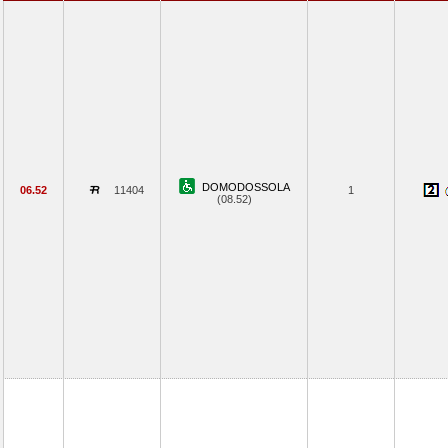
DOMODOSSOLA
06.52
11404
1
(08.52)