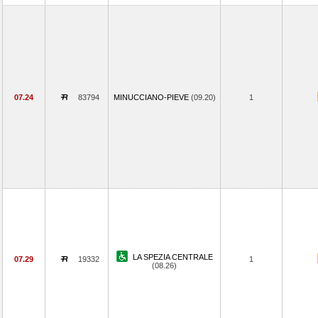
07.24
83794
MINUCCIANO-PIEVE
(09.20)
1
LA SPEZIA CENTRALE
07.29
19332
1
(08.26)