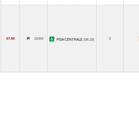
07.49
19343
2
PISA CENTRALE
(08.18)