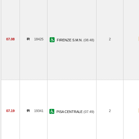
07.08
18425
2
FIRENZE S.M.N.
(08.48)
07.19
19341
2
PISA CENTRALE
(07.49)