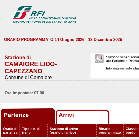
ORARIO PROGRAMMATO 14 Giugno 2026 - 12 Dicembre 2026
Stazione di
Stazione senza serviz
alle Persone a Ridotta 
CAMAIORE LIDO-
Informazioni sulle staz
CAPEZZANO
Comune di Camaiore
Ora impostata: 07.00
Partenze
Arrivi
Orario di
Tipo e n. di
Stazione di arrivo
Binario
Classi e
partenza
treno
(orario di arrivo)
programmato
bordo