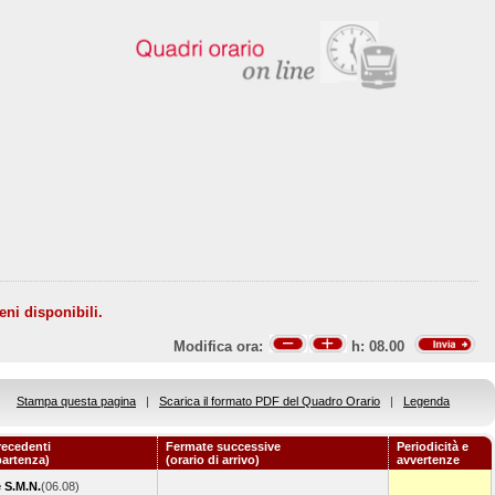
eni disponibili.
Modifica ora:
h:
08.00
Stampa questa pagina
|
Scarica il formato PDF del Quadro Orario
|
Legenda
recedenti
Fermate successive
Periodicità e
partenza)
(orario di arrivo)
avvertenze
 S.M.N.
(06.08)