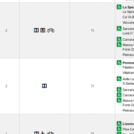
La Spe
La Spez
Ca' Di 
Vezzano
Sarzan
2
TI
Luni
(07
Carrar
Massa 
Forte D
Pietras
Pontre
Filattier
Villafr
Aulla L
S.Stefa
2
TI
Sarzan
Carrar
Massa 
Forte D
Pietras
Livorn
Pisa Ce
1
TI