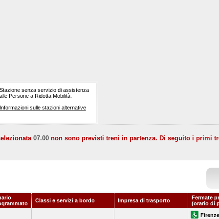
Stazione senza servizio di assistenza
alle Persone a Ridotta Mobilità.
Informazioni sulle stazioni alternative
selezionata
07.00
non sono previsti treni in partenza. Di seguito i primi tr
nario
Fermate p
Classi e servizi a bordo
Impresa di trasporto
ogrammato
(orario di 
Firenze