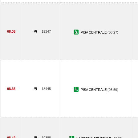
08.05
19347
PISA CENTRALE
(08.27)
08.35
18445
PISA CENTRALE
(08.59)
08.42
19388