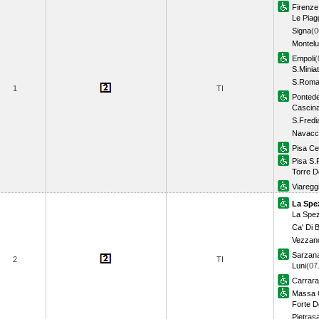
Firenze 
Le Piag
Signa
(0
Montelu
Empoli
(
S.Minia
S.Roma
1
TI
Pontede
Cascin
S.Fredi
Navacc
Pisa Ce
Pisa S.
Torre D
Viaregg
La Spe
La Spez
Ca' Di 
Vezzano
Sarzan
2
TI
Luni
(07
Carrar
Massa 
Forte D
Pietras