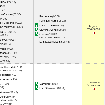
Rifredi
(06.14)
ge
(06.21)
6.27)
po-Capraia
(06.37)
Pietrasanta
(08.08)
06.45)
Forte Dei Marmi
(08.13)
to-Fucecchio
(06.52)
Massa Centro
(08.20)
Leggi le
no-Montopoli
(06.58)
avvertenze
Carrara-Avenza
(08.27)
ra-C.T.
(07.06)
Sarzana
(08.36)
a
(07.13)
Ca' Di Boschetti
(08.49)
ano A S.
(07.18)
La Spezia Migliarina
(08.53)
hio
(07.23)
ntrale
(07.36)
Rossore
(07.43)
el Lago
(07.52)
io
(07.58)
zia Centrale
(07.11)
ia Migliarina
(07.16)
Boschetti
(07.20)
 Ligure
(07.25)
Controlla la
a
(07.32)
Viareggio
(08.09)
Periodicità
.37)
Pisa S.Rossore
(08.20)
a-Avenza
(07.42)
Centro
(07.49)
ei Marmi
(07.55)
anta
(07.59)