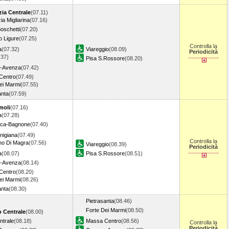
zia Centrale
(07.11)
ia Migliarina
(07.16)
Boschetti
(07.20)
 Ligure
(07.25)
Controlla la
a
(07.32)
Viareggio
(08.09)
Periodicità
.37)
Pisa S.Rossore
(08.20)
a-Avenza
(07.42)
Centro
(07.49)
ei Marmi
(07.55)
anta
(07.59)
moli
(07.16)
a
(07.28)
anca-Bagnone
(07.40)
unigiana
(07.49)
Controlla la
no Di Magra
(07.56)
Viareggio
(08.39)
Periodicità
a
(08.07)
Pisa S.Rossore
(08.51)
a-Avenza
(08.14)
Centro
(08.20)
ei Marmi
(08.26)
anta
(08.30)
Pietrasanta
(08.46)
Forte Dei Marmi
(08.50)
o Centrale
(08.00)
ntrale
(08.18)
Massa Centro
(08.56)
Controlla la
Periodicità