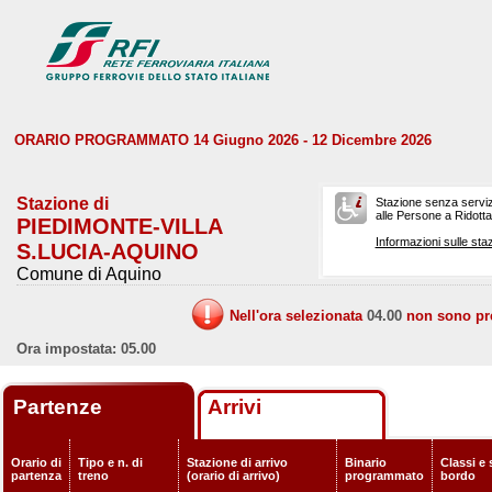
ORARIO PROGRAMMATO 14 Giugno 2026 - 12 Dicembre 2026
Stazione di
Stazione senza serviz
alle Persone a Ridotta 
PIEDIMONTE-VILLA
Informazioni sulle staz
S.LUCIA-AQUINO
Comune di Aquino
Nell'ora selezionata
04.00
non sono prev
Ora impostata: 05.00
Partenze
Arrivi
Orario di
Tipo e n. di
Stazione di arrivo
Binario
Classi e 
partenza
treno
(orario di arrivo)
programmato
bordo