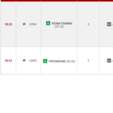
ROMA TERMINI
05.19
12594
3
(07.13)
05.43
12650
3
FROSINONE
(06.25)