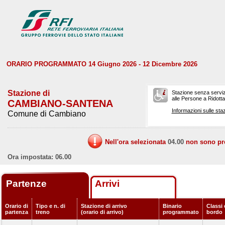
ORARIO PROGRAMMATO 14 Giugno 2026 - 12 Dicembre 2026
Stazione di
Stazione senza serviz
alle Persone a Ridotta 
CAMBIANO-SANTENA
Informazioni sulle staz
Comune di Cambiano
Nell'ora selezionata
04.00
non sono prev
Ora impostata: 06.00
Partenze
Arrivi
Orario di
Tipo e n. di
Stazione di arrivo
Binario
Classi 
partenza
treno
(orario di arrivo)
programmato
bordo