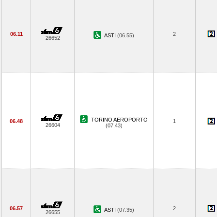
06.11
2
ASTI
(06.55)
26652
TORINO AEROPORTO
06.48
1
26604
(07.43)
06.57
2
ASTI
(07.35)
26655