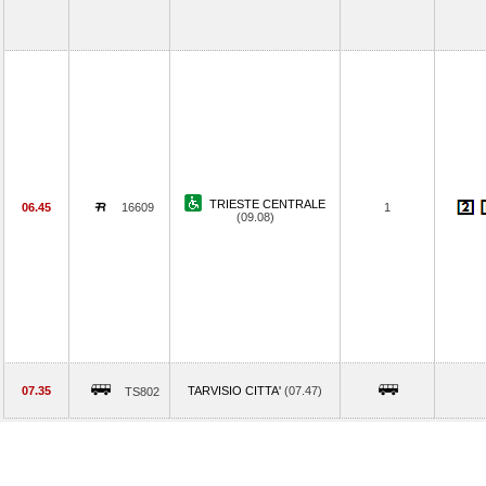
TRIESTE CENTRALE
06.45
16609
1
(09.08)
07.35
TARVISIO CITTA'
(07.47)
TS802