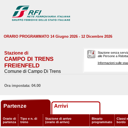
ORARIO PROGRAMMATO 14 Giugno 2026 - 12 Dicembre 2026
Stazione di
Stazione senza serviz
alle Persone a Ridotta 
CAMPO DI TRENS
Informazioni sulle staz
FREIENFELD
Comune di Campo Di Trens
Ora impostata: 04.00
Partenze
Arrivi
Orario di
Tipo e n. di
Stazione di arrivo
Binario
Classi e
partenza
treno
(orario di arrivo)
programmato
bordo