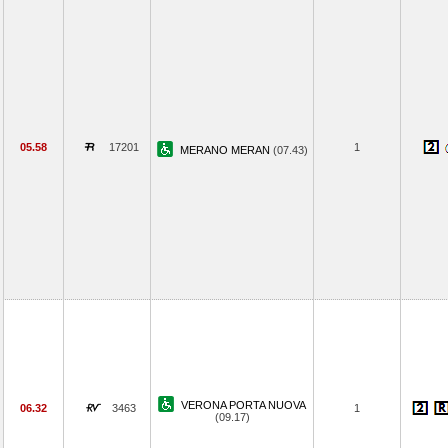
05.58
17201
1
MERANO MERAN
(07.43)
VERONA PORTA NUOVA
06.32
3463
1
(09.17)