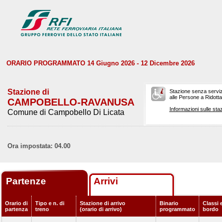
ORARIO PROGRAMMATO 14 Giugno 2026 - 12 Dicembre 2026
Stazione di
Stazione senza serviz
alle Persone a Ridotta 
CAMPOBELLO-RAVANUSA
Informazioni sulle staz
Comune di Campobello Di Licata
Ora impostata: 04.00
Partenze
Arrivi
Orario di
Tipo e n. di
Stazione di arrivo
Binario
Classi e
partenza
treno
(orario di arrivo)
programmato
bordo