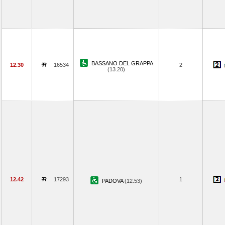
BASSANO DEL GRAPPA
12.30
16534
2
(13.20)
12.42
17293
1
PADOVA
(12.53)