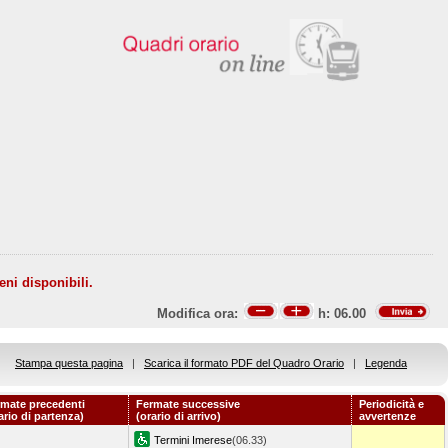
eni disponibili.
Modifica ora:
h:
06.00
Stampa questa pagina
|
Scarica il formato PDF del Quadro Orario
|
Legenda
mate precedenti
Fermate successive
Periodicità e
ario di partenza)
(orario di arrivo)
avvertenze
Termini Imerese
(06.33)