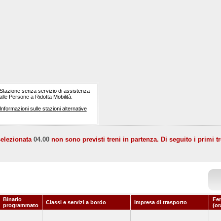
Stazione senza servizio di assistenza
alle Persone a Ridotta Mobilità.
Informazioni sulle stazioni alternative
selezionata
04.00
non sono previsti treni in partenza. Di seguito i primi tr
Binario
Fer
Classi e servizi a bordo
Impresa di trasporto
programmato
(or