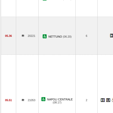
05.36
20221
6
NETTUNO
(06.20)
NAPOLI CENTRALE
05.51
21053
2
(08.17)