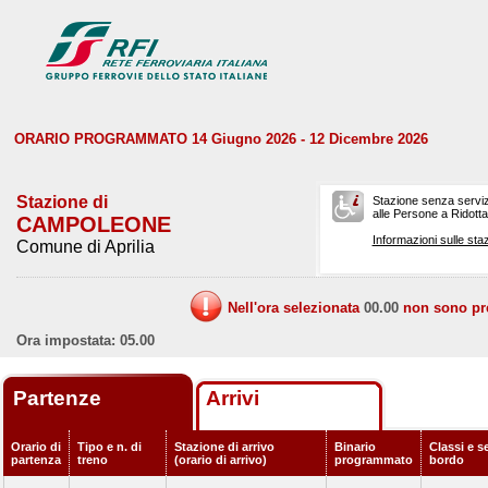
ORARIO PROGRAMMATO 14 Giugno 2026 - 12 Dicembre 2026
Stazione di
Stazione senza serviz
alle Persone a Ridotta 
CAMPOLEONE
Informazioni sulle staz
Comune di Aprilia
Nell'ora selezionata
00.00
non sono prev
Ora impostata: 05.00
Partenze
Arrivi
Orario di
Tipo e n. di
Stazione di arrivo
Binario
Classi e se
partenza
treno
(orario di arrivo)
programmato
bordo