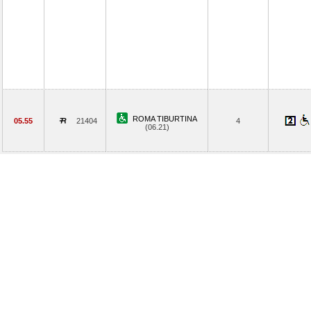
ROMA TIBURTINA
05.55
21404
4
(06.21)