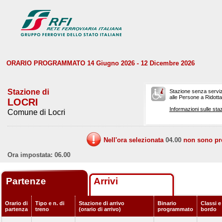
ORARIO PROGRAMMATO 14 Giugno 2026 - 12 Dicembre 2026
Stazione di
Stazione senza serviz
alle Persone a Ridotta 
LOCRI
Informazioni sulle staz
Comune di Locri
Nell'ora selezionata
04.00
non sono prev
Ora impostata: 06.00
Partenze
Arrivi
Orario di
Tipo e n. di
Stazione di arrivo
Binario
Classi e
partenza
treno
(orario di arrivo)
programmato
bordo