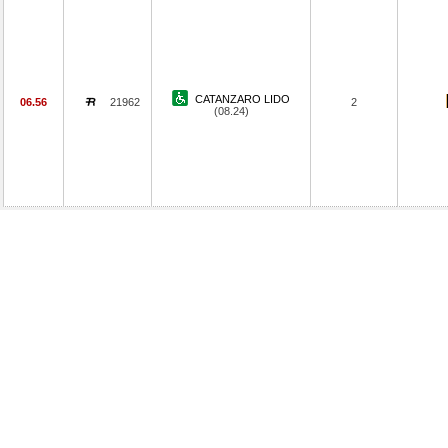
CATANZARO LIDO
06.56
21962
2
(08.24)