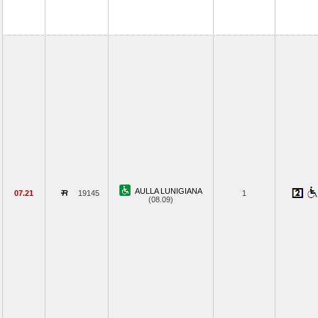
AULLA LUNIGIANA
07.21
19145
1
(08.09)