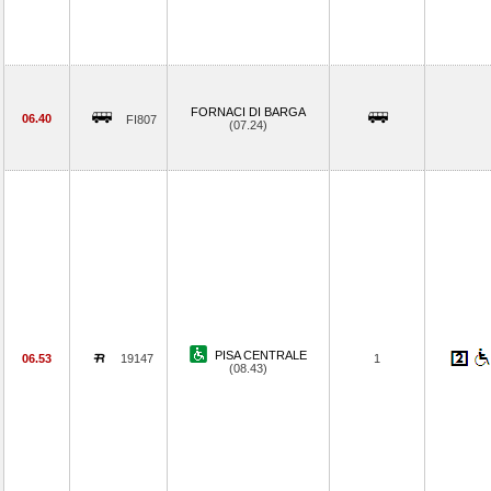
FORNACI DI BARGA
06.40
FI807
(07.24)
PISA CENTRALE
06.53
19147
1
(08.43)