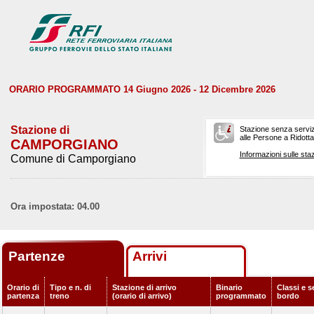
ORARIO PROGRAMMATO 14 Giugno 2026 - 12 Dicembre 2026
Stazione di
Stazione senza serviz
alle Persone a Ridotta 
CAMPORGIANO
Informazioni sulle staz
Comune di Camporgiano
Ora impostata: 04.00
Partenze
Arrivi
Orario di
Tipo e n. di
Stazione di arrivo
Binario
Classi e s
partenza
treno
(orario di arrivo)
programmato
bordo