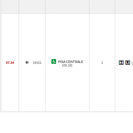
PISA CENTRALE
07.34
19151
1
(09.18)