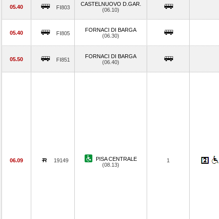
CASTELNUOVO D.GAR.
05.40
FI803
(06.10)
FORNACI DI BARGA
05.40
FI805
(06.30)
FORNACI DI BARGA
05.50
FI851
(06.40)
PISA CENTRALE
06.09
19149
1
(08.13)