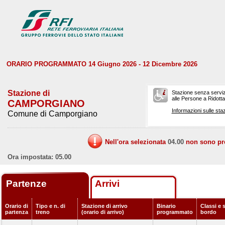
ORARIO PROGRAMMATO 14 Giugno 2026 - 12 Dicembre 2026
Stazione di
Stazione senza serviz
alle Persone a Ridotta 
CAMPORGIANO
Informazioni sulle staz
Comune di Camporgiano
Nell'ora selezionata
04.00
non sono prev
Ora impostata: 05.00
Partenze
Arrivi
Orario di
Tipo e n. di
Stazione di arrivo
Binario
Classi e s
partenza
treno
(orario di arrivo)
programmato
bordo