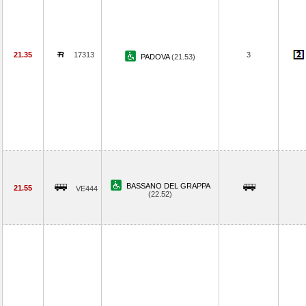
21.35
17313
3
PADOVA
(21.53)
BASSANO DEL GRAPPA
21.55
VE444
(22.52)