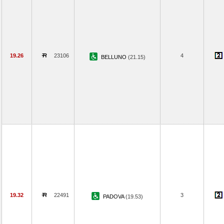
19.26
23106
4
BELLUNO
(21.15)
19.32
22491
3
PADOVA
(19.53)