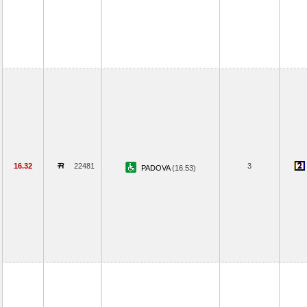
16.32
22481
3
PADOVA
(16.53)