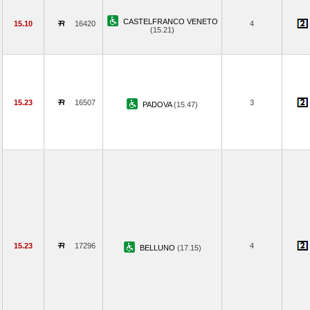
CASTELFRANCO VENETO
15.10
16420
4
(15.21)
15.23
16507
3
PADOVA
(15.47)
15.23
17296
4
BELLUNO
(17.15)