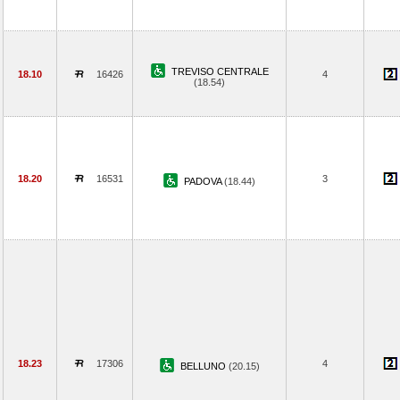
TREVISO CENTRALE
18.10
16426
4
(18.54)
18.20
16531
3
PADOVA
(18.44)
18.23
17306
4
BELLUNO
(20.15)