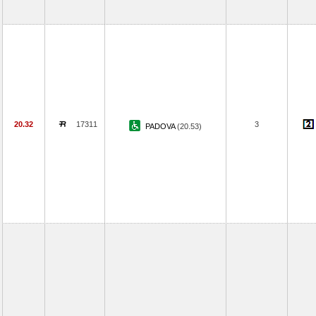
20.32
17311
3
PADOVA
(20.53)