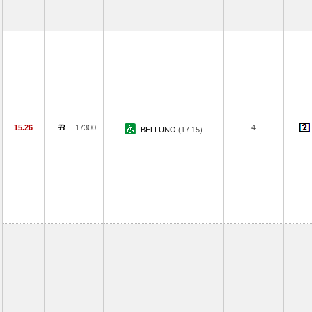
15.26
17300
4
BELLUNO
(17.15)