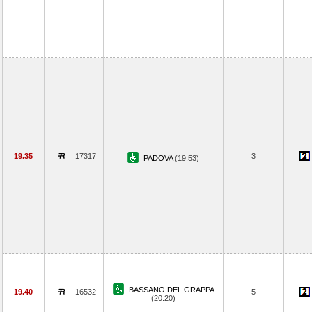
19.35
17317
3
PADOVA
(19.53)
BASSANO DEL GRAPPA
19.40
16532
5
(20.20)