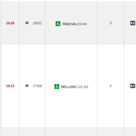
19.20
16521
3
PADOVA
(19.44)
19.23
17308
4
BELLUNO
(21.15)