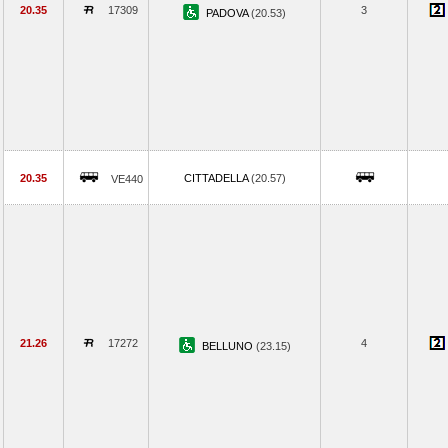
20.35
17309
3
PADOVA
(20.53)
20.35
CITTADELLA
(20.57)
VE440
21.26
17272
4
BELLUNO
(23.15)