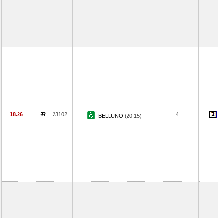
18.26
23102
4
BELLUNO
(20.15)