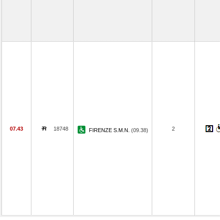
07.43
18748
2
FIRENZE S.M.N.
(09.38)