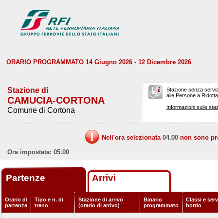
ORARIO PROGRAMMATO 14 Giugno 2026 - 12 Dicembre 2026
Stazione di
Stazione senza serviz
alle Persone a Ridotta 
CAMUCIA-CORTONA
Informazioni sulle staz
Comune di Cortona
Nell'ora selezionata
04.00
non sono prev
Ora impostata: 05.00
Partenze
Arrivi
Orario di
Tipo e n. di
Stazione di arrivo
Binario
Classi e serv
partenza
treno
(orario di arrivo)
programmato
bordo