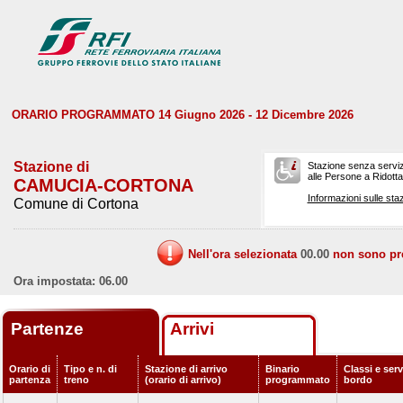
ORARIO PROGRAMMATO 14 Giugno 2026 - 12 Dicembre 2026
Stazione di
Stazione senza serviz
alle Persone a Ridotta 
CAMUCIA-CORTONA
Informazioni sulle staz
Comune di Cortona
Nell'ora selezionata
00.00
non sono prev
Ora impostata: 06.00
Partenze
Arrivi
Orario di
Tipo e n. di
Stazione di arrivo
Binario
Classi e serv
partenza
treno
(orario di arrivo)
programmato
bordo