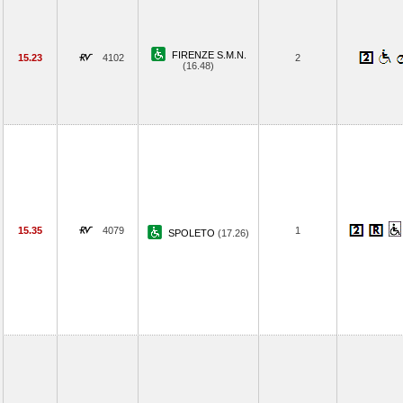
FIRENZE S.M.N.
15.23
4102
2
(16.48)
15.35
4079
1
SPOLETO
(17.26)