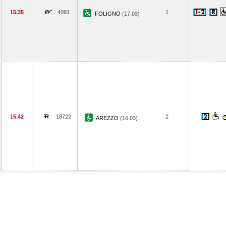
15.35
4091
1
FOLIGNO
(17.03)
15.42
18722
2
AREZZO
(16.03)