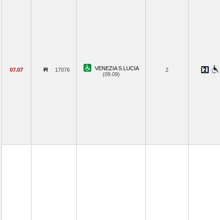
VENEZIA S.LUCIA
07.07
17076
2
(09.09)