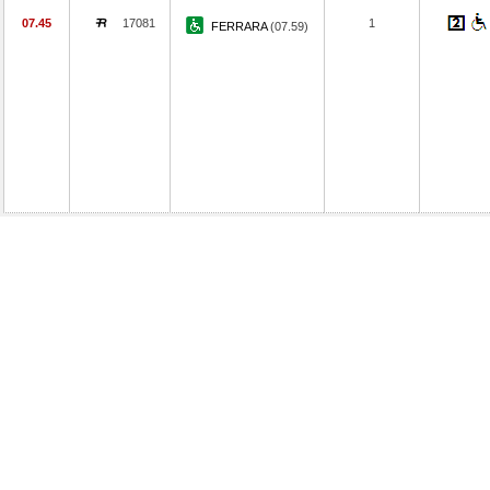
07.45
17081
1
FERRARA
(07.59)