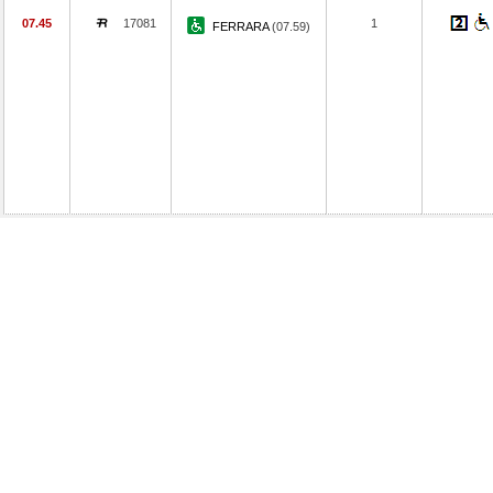
07.45
17081
1
FERRARA
(07.59)