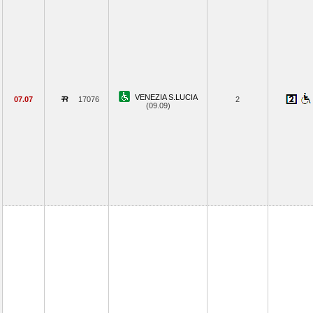
VENEZIA S.LUCIA
07.07
17076
2
(09.09)