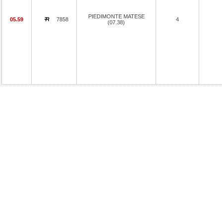
PIEDIMONTE MATESE
05.59
7858
4
(07.38)