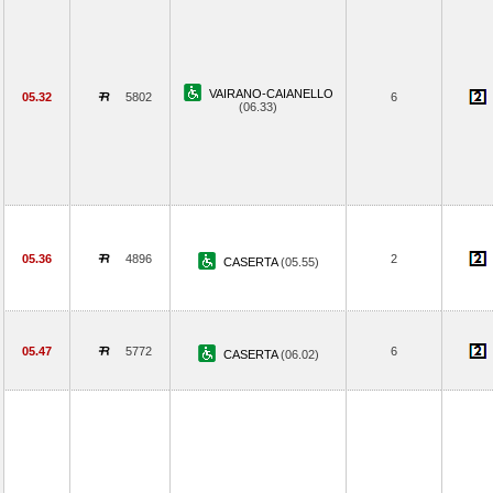
VAIRANO-CAIANELLO
05.32
5802
6
(06.33)
05.36
4896
2
CASERTA
(05.55)
05.47
5772
6
CASERTA
(06.02)