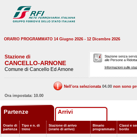
ORARIO PROGRAMMATO 14 Giugno 2026 - 12 Dicembre 2026
Stazione di
Stazione senza serviz
alle Persone a Ridotta 
CANCELLO-ARNONE
Informazioni sulle staz
Comune di Cancello Ed Arnone
Nell'ora selezionata
04.00
non sono prev
Ora impostata: 10.00
Partenze
Arrivi
Orario di
Tipo e n. di
Stazione di arrivo
Binario
Classi e ser
partenza
treno
(orario di arrivo)
programmato
bordo