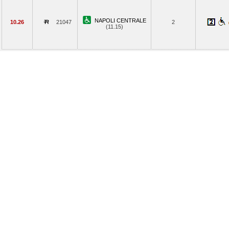
NAPOLI CENTRALE
10.26
21047
2
(11.15)